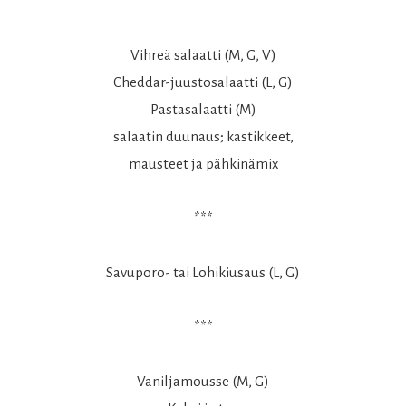
Vihreä salaatti (M, G, V)
Cheddar-juustosalaatti (L, G)
Pastasalaatti (M)
salaatin duunaus; kastikkeet,
mausteet ja pähkinämix
***
Savuporo- tai Lohikiusaus (L, G)
***
Vaniljamousse (M, G)