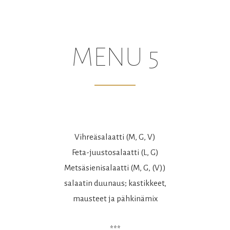
MENU 5
Vihreäsalaatti (M, G, V)
Feta-juustosalaatti (L, G)
Metsäsienisalaatti (M, G, (V))
salaatin duunaus; kastikkeet,
mausteet ja pähkinämix
***