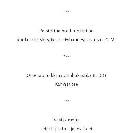
***
Paistettua broilerin rintaa,
kookoscurrykastike, riisivihannespaistos (L, G, M)
***
Omenapiirakka ja vaniljakastike (L, (G))
Kahvi ja tee
***
Vesi ja mehu
Leipälajitelma ja levitteet