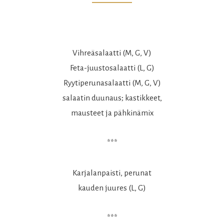
Vihreäsalaatti (M, G, V)
Feta-juustosalaatti (L, G)
Ryytiperunasalaatti (M, G, V)
salaatin duunaus; kastikkeet,
mausteet ja pähkinämix
***
Karjalanpaisti, perunat
kauden juures (L, G)
***