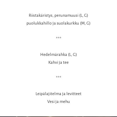
Riistakäristys, perunamuusi (L, G)
puolukkahillo ja suolakurkku (M, G)
***
Hedelmärahka (L, G)
Kahvi ja tee
***
Leipälajitelma ja levitteet
Vesi ja mehu