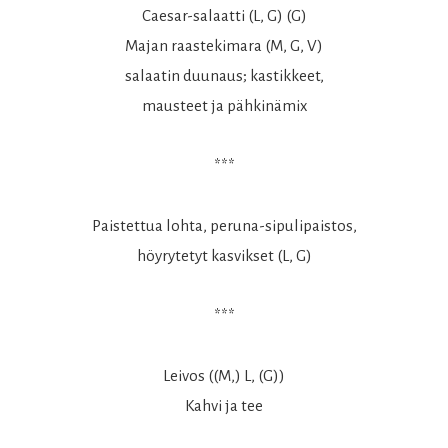
Caesar-salaatti (L, G) (G)
Majan raastekimara (M, G, V)
salaatin duunaus; kastikkeet,
mausteet ja pähkinämix
***
Paistettua lohta, peruna-sipulipaistos,
höyrytetyt kasvikset (L, G)
***
Leivos ((M,) L, (G))
Kahvi ja tee