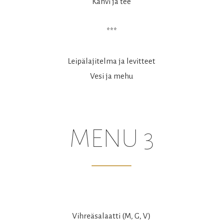
Kahvi ja tee
***
Leipälajitelma ja levitteet
Vesi ja mehu
MENU 3
Vihreäsalaatti (M, G, V)