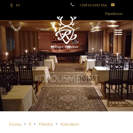
fi
en
+358 50 5057 654
Tripadvisor
KOKOUSMENUT
Etusivu
fi
Palvelut
Kokoukset