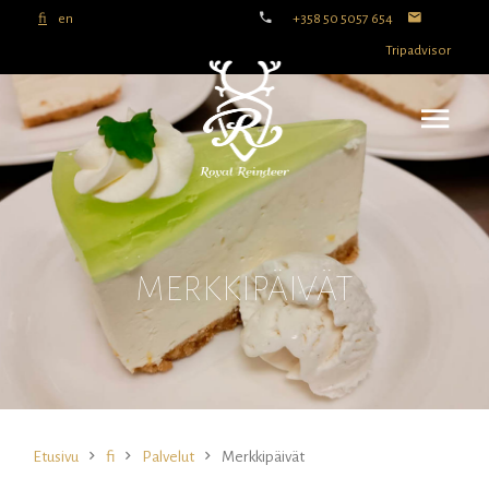
fi
en
+358 50 5057 654
Tripadvisor
MERKKIPÄIVÄT
Etusivu
fi
Palvelut
Merkkipäivät