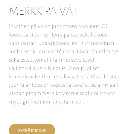
MERKKIPÄIVÄT
Jokainen päivä on juhlimisen arvoinen! Oli
kyseessä sitten syntymäpäivät, sukukokous,
vuosipäivät, luokkakokous jne. niin nostetaan
malja sen kunniaksi Majalla! Hyvä sijaintimme
sekä esteettömät tilamme soveltuvat
kaikenikäisille juhlijoille. Monipuoliset
koristelupakettimme takaavat, että Maja loistaa
juuri tilanteeseen sopivalla tavalla. Sulan maan
aikaan pihamme ja kotamme mahdollistavat
myös grillijuhlien järjestämisen.
PYYDÄ TARJOUS